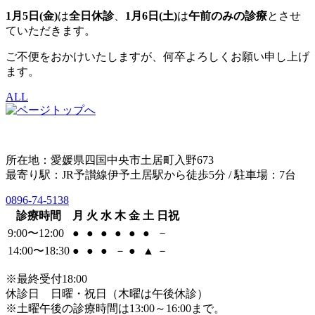
1月5日(金)
は
全日休診
、
1月6日(土)
は
午前のみの診療
とさせ
ていただきます。
ご不便をおかけいたしますが、何卒よろしくお願い申し上げ
ます。
ALL
所在地：愛媛県四国中央市土居町入野673
最寄り駅：JR予讃線伊予土居駅から徒歩5分 / 駐車場：7台
0896-74-5138
診療時間
月
火
水
木
金
土
日祝
9:00〜12:00
●
●
●
●
●
●
－
14:00〜18:30
●
●
●
－
●
▲
－
※最終受付18:00
休診日 日曜・祝日（木曜は午後休診）
※土曜午後の診療時間は13:00～16:00まで。