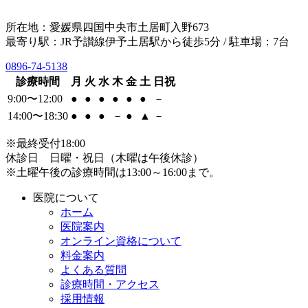
所在地：愛媛県四国中央市土居町入野673
最寄り駅：JR予讃線伊予土居駅から徒歩5分 / 駐車場：7台
0896-74-5138
診療時間
月
火
水
木
金
土
日祝
9:00〜12:00
●
●
●
●
●
●
－
14:00〜18:30
●
●
●
－
●
▲
－
※最終受付18:00
休診日 日曜・祝日（木曜は午後休診）
※土曜午後の診療時間は13:00～16:00まで。
医院について
ホーム
医院案内
オンライン資格について
料金案内
よくある質問
診療時間・アクセス
採用情報