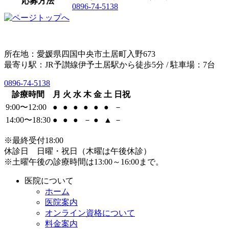
応募方法
0896-74-5138
所在地：愛媛県四国中央市土居町入野673
最寄り駅：JR予讃線伊予土居駅から徒歩5分 / 駐車場：7台
0896-74-5138
診療時間
月
火
水
木
金
土
日祝
9:00〜12:00
●
●
●
●
●
●
－
14:00〜18:30
●
●
●
－
●
▲
－
※最終受付18:00
休診日 日曜・祝日（木曜は午後休診）
※土曜午後の診療時間は13:00～16:00まで。
医院について
ホーム
医院案内
オンライン資格について
料金案内