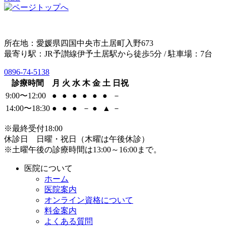
所在地：愛媛県四国中央市土居町入野673
最寄り駅：JR予讃線伊予土居駅から徒歩5分 / 駐車場：7台
0896-74-5138
診療時間
月
火
水
木
金
土
日祝
9:00〜12:00
●
●
●
●
●
●
－
14:00〜18:30
●
●
●
－
●
▲
－
※最終受付18:00
休診日 日曜・祝日（木曜は午後休診）
※土曜午後の診療時間は13:00～16:00まで。
医院について
ホーム
医院案内
オンライン資格について
料金案内
よくある質問