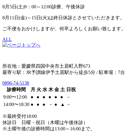
8月5日(土)9：00～12:00診療、午後休診
8月11日(金)～15日(火)は終日休診とさせていただきます。
ご不便をおかけしますが、何卒よろしくお願い致します。
ALL
所在地：愛媛県四国中央市土居町入野673
最寄り駅：JR予讃線伊予土居駅から徒歩5分 / 駐車場：7台
0896-74-5138
診療時間
月
火
水
木
金
土
日祝
9:00〜12:00
●
●
●
●
●
●
－
14:00〜18:30
●
●
●
－
●
▲
－
※最終受付18:00
休診日 日曜・祝日（木曜は午後休診）
※土曜午後の診療時間は13:00～16:00まで。